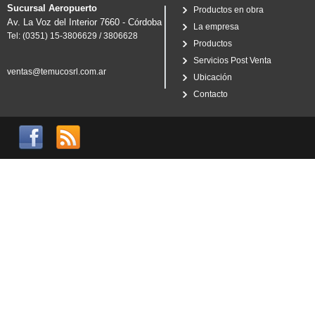
Sucursal Aeropuerto
Productos en obra
Av. La Voz del Interior 7660 - Córdoba
La empresa
Tel: (0351) 15-3806629 / 3806628
Productos
Servicios Post Venta
ventas@temucosrl.com.ar
Ubicación
Contacto