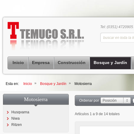
Tel: (0351) 4720905
Inicio
Empresa
Construcción
Bosque y Jardín
»
»
Esta en:
Inicio
Bosque y Jardín
Motosierra
Motosierra
Ordenar por
Posición
Husqvarna
Artículos 1 a 9 de 14 totales
Niwa
Ritzen