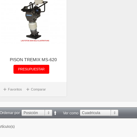
PISON TREMIX MS-620
PRESUPUESTAR
Favoritos
Comparar
Ordenar por
Posición
Cuadricula
Ver como
rtículo(s)