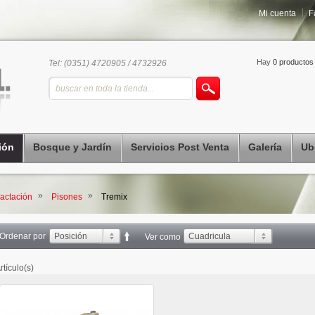
Mi cuenta
F
Hay
0 productos
Tel: (0351) 4720905 / 4732926
ión
Bosque y Jardín
Servicios Post Venta
Galería
Ub
»
»
ctación
Pisones
Tremix
Ordenar por
Posición
Cuadricula
Ver como
rtículo(s)