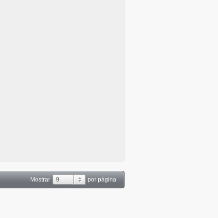
Mostrar
9
por página