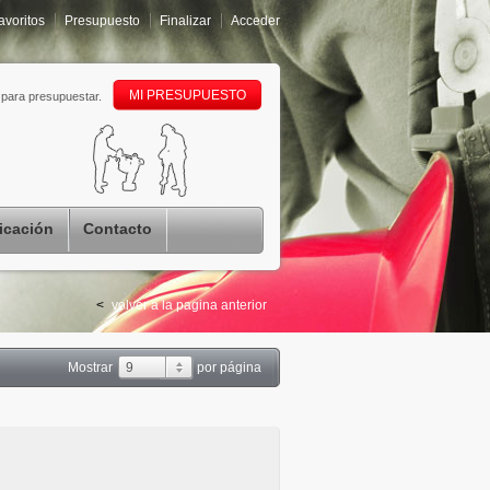
avoritos
Presupuesto
Finalizar
Acceder
MI PRESUPUESTO
para presupuestar.
icación
Contacto
<
volver a la pagina anterior
Mostrar
9
por página