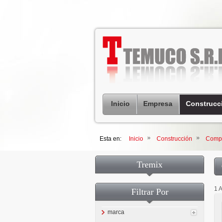
Inicio
Empresa
Construcc
»
»
Esta en:
Inicio
Construcción
Compa
Tremix
1 A
Filtrar Por
marca