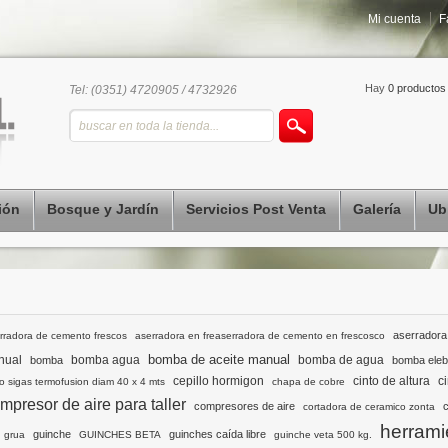
Mi cuenta
F
Hay
0 productos
Tel: (0351) 4720905 / 4732926
ión
Bosque y Jardín
Servicios Post Venta
Galería
Ub
aserradora
rradora de cemento frescos
aserradora en freaserradora de cemento en frescosco
bomba de aceite manual
nual
bomba agua
bomba de agua
bomba
bomba eleb
cepillo hormigon
cinto de altura
c
o sigas termofusion diam 40 x 4 mts
chapa de cobre
mpresor de aire para taller
compresores de aire
cortadora de ceramico zonta
herrami
guinche
guinches caída libre
grua
GUINCHES BETA
guinche veta 500 kg.