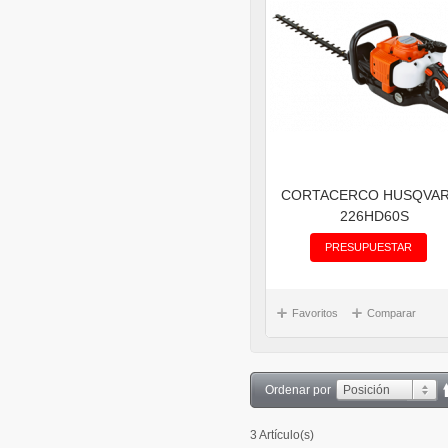
CORTACERCO HUSQVA
226HD60S
PRESUPUESTAR
Favoritos
Comparar
Ordenar por
Posición
3 Artículo(s)