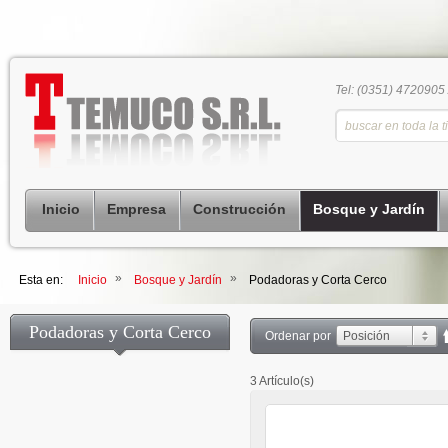
Tel: (0351) 4720905
Inicio
Empresa
Construcción
Bosque y Jardín
»
»
Esta en:
Inicio
Bosque y Jardín
Podadoras y Corta Cerco
Podadoras y Corta Cerco
Ordenar por
Posición
3 Artículo(s)