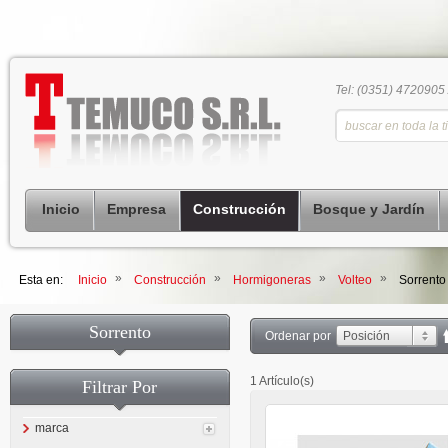
Tel: (0351) 4720905
Inicio
Empresa
Construcción
Bosque y Jardín
»
»
»
»
Esta en:
Inicio
Construcción
Hormigoneras
Volteo
Sorrento
Sorrento
Ordenar por
Posición
1 Artículo(s)
Filtrar Por
marca