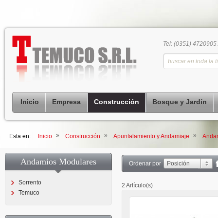
Tel: (0351) 4720905
Inicio
Empresa
Construcción
Bosque y Jardín
»
»
»
Esta en:
Inicio
Construcción
Apuntalamiento y Andamiaje
Anda
Andamios Modulares
Ordenar por
Posición
Sorrento
2 Artículo(s)
Temuco