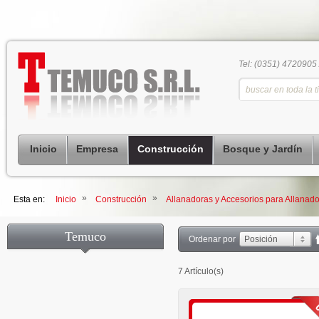
Tel: (0351) 4720905
Inicio
Empresa
Construcción
Bosque y Jardín
»
»
Esta en:
Inicio
Construcción
Allanadoras y Accesorios para Allanad
Temuco
Ordenar por
Posición
7 Artículo(s)